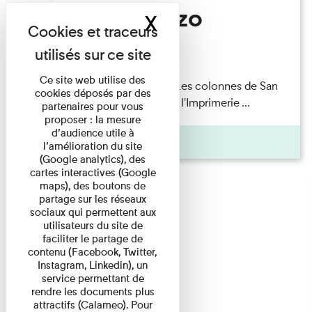
San Lorenzo
X
Masquer le band
Lecture
Ce site web utilise des
Patrick Boucheron — Les colonnes de San
cookies déposés par des
Lorenzo Les Invités de l'Imprimerie ...
partenaires pour vous
proposer : la mesure
d’audience utile à
Pages
l’amélioration du site
(Google analytics), des
cartes interactives (Google
maps), des boutons de
partage sur les réseaux
sociaux qui permettent aux
utilisateurs du site de
faciliter le partage de
contenu (Facebook, Twitter,
Instagram, Linkedin), un
service permettant de
rendre les documents plus
attractifs (Calameo). Pour