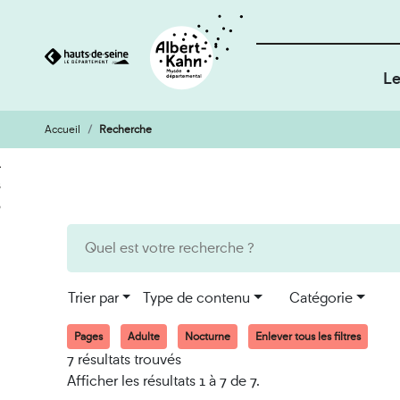
Le
Accueil
Recherche
Cookies et traceurs utilisés sur ce site
Aller
Aller
au
à
contenu
la
recherche
Trier par
Type de contenu
Catégorie
Pages
Adulte
Nocturne
Enlever tous les filtres
7 résultats trouvés
Afficher les résultats 1 à 7 de 7.