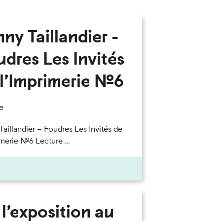
ny Taillandier -
dres Les Invités
l’Imprimerie n°6
e
Taillandier – Foudres Les Invités de
merie n°6 Lecture ...
l’exposition au