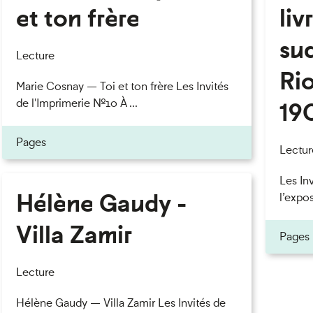
et ton frère
liv
eau des cookies
su
Lecture
Rio
Marie Cosnay — Toi et ton frère Les Invités
de l'Imprimerie n°10 À ...
19
Pages
Lectur
Les In
Hélène Gaudy -
l’expos
Villa Zamir
Pages
Lecture
Hélène Gaudy — Villa Zamir Les Invités de