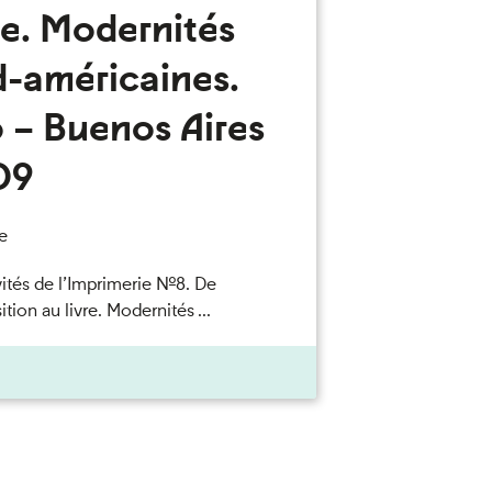
re. Modernités
d-américaines.
 – Buenos Aires
09
e
vités de l’Imprimerie n°8. De
ition au livre. Modernités ...