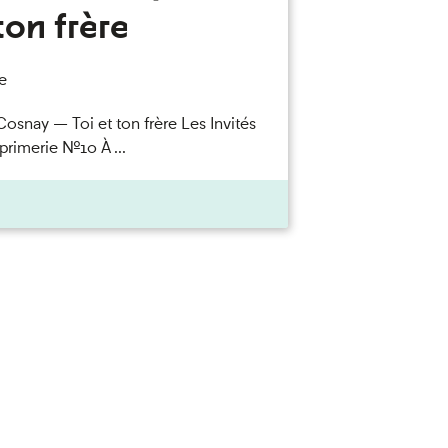
ton frère
e
Cosnay — Toi et ton frère Les Invités
primerie n°10 À ...