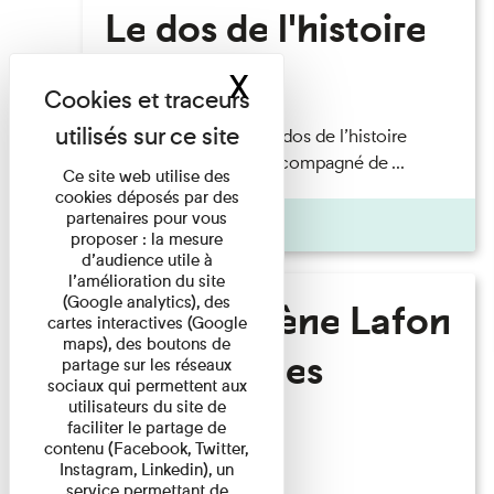
Le dos de l'histoire
X
Masquer le band
Lecture
Philippe Artières — Le dos de l’histoire
Lecture par l’auteur accompagné de ...
Ce site web utilise des
cookies déposés par des
partenaires pour vous
Pages
proposer : la mesure
d’audience utile à
l’amélioration du site
(Google analytics), des
Marie-Hélène Lafon
cartes interactives (Google
maps), des boutons de
- Où sont les
partage sur les réseaux
sociaux qui permettent aux
hommes ?
utilisateurs du site de
faciliter le partage de
contenu (Facebook, Twitter,
Instagram, Linkedin), un
Lecture
service permettant de