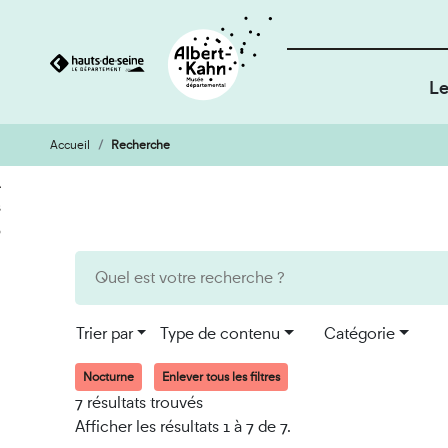
Le
Accueil
Recherche
Cookies et traceurs utilisés sur ce site
Aller
Aller
au
à
contenu
la
recherche
Trier par
Type de contenu
Catégorie
Nocturne
Enlever tous les filtres
7 résultats trouvés
Afficher les résultats 1 à 7 de 7.