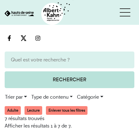
Cookies et traceurs utilisés sur ce site
Aller
Aller
au
à
contenu
la
recherche
RECHERCHER
Trier par
Type de contenu
Catégorie
Adulte
Lecture
Enlever tous les filtres
7 résultats trouvés
Afficher les résultats 1 à 7 de 7.