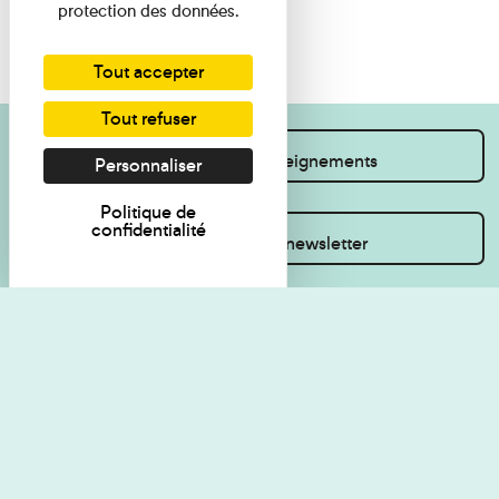
protection des données.
Tout accepter
Tout refuser
Je souhaite des renseignements
Personnaliser
Politique de
confidentialité
Inscrivez-vous à la newsletter
Règlement de visite
Politique de
confidentialité
Contact
Accessibilité : non
Plan du site