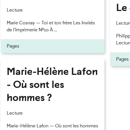
Le 
eau des cookies
Lecture
Marie Cosnay — Toi et ton frère Les Invités
Lectur
de l'Imprimerie n°10 À ...
Philipp
Lectur
Pages
Pages
Marie-Hélène Lafon
- Où sont les
hommes ?
Lecture
Marie-Hélène Lafon — Où sont les hommes