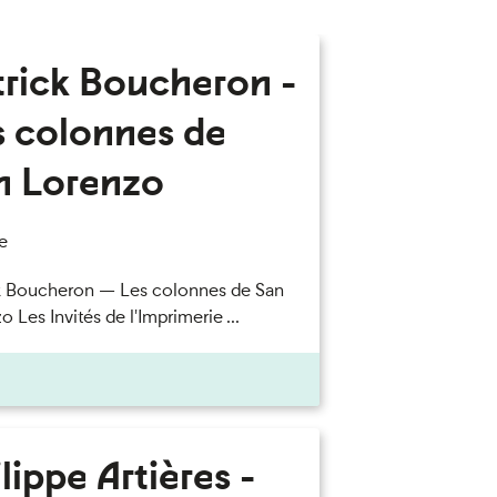
trick Boucheron -
s colonnes de
n Lorenzo
e
k Boucheron — Les colonnes de San
 Les Invités de l'Imprimerie ...
lippe Artières -