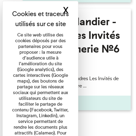
X
Masquer le band
Fanny Taillandier -
Foudres Les Invités
Ce site web utilise des
cookies déposés par des
de l’Imprimerie n°6
partenaires pour vous
proposer : la mesure
d’audience utile à
l’amélioration du site
Lecture
(Google analytics), des
cartes interactives (Google
Fanny Taillandier – Foudres Les Invités de
maps), des boutons de
l’Imprimerie n°6 Lecture ...
partage sur les réseaux
sociaux qui permettent aux
utilisateurs du site de
Pages
faciliter le partage de
contenu (Facebook, Twitter,
Instagram, Linkedin), un
service permettant de
rendre les documents plus
attractifs (Calameo). Pour