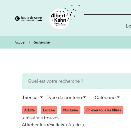
Le
Accueil
Recherche
Cookies et traceurs utilisés sur ce site
Aller
Aller
au
à
contenu
la
recherche
Trier par
Type de contenu
Catégorie
Adulte
Lecture
Nocturne
Enlever tous les filtres
7 résultats trouvés
Afficher les résultats 1 à 7 de 7.