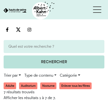
Cookies et traceurs utilisés sur ce site
Aller
Aller
au
à
contenu
la
recherche
RECHERCHER
Trier par
Type de contenu
Catégorie
Adulte
Auditorium
Nocturne
Enlever tous les filtres
7 résultats trouvés
Afficher les résultats 1 à 7 de 7.