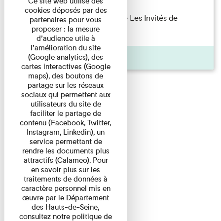
Ce site web utilise des
cookies déposés par des
Marie Cosnay — Toi et ton frère Les Invités de
partenaires pour vous
proposer : la mesure
l'Imprimerie n°10 À ...
d’audience utile à
l’amélioration du site
Pages
(Google analytics), des
cartes interactives (Google
maps), des boutons de
partage sur les réseaux
sociaux qui permettent aux
utilisateurs du site de
faciliter le partage de
contenu (Facebook, Twitter,
Instagram, Linkedin), un
service permettant de
rendre les documents plus
attractifs (Calameo). Pour
en savoir plus sur les
traitements de données à
caractère personnel mis en
œuvre par le Département
des Hauts-de-Seine,
consultez notre politique de