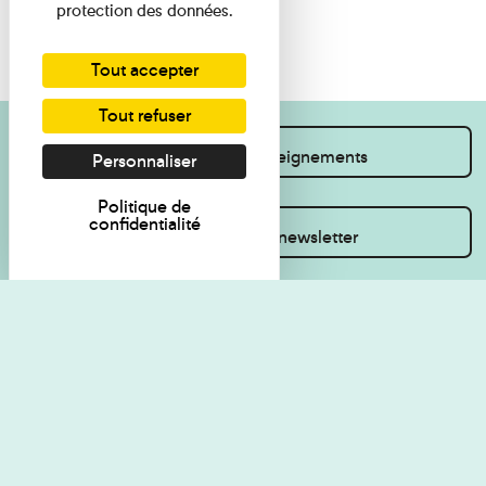
protection des données.
Tout accepter
Tout refuser
Je souhaite des renseignements
Personnaliser
Politique de
confidentialité
Inscrivez-vous à la newsletter
Règlement de visite
Politique de
confidentialité
Contact
Accessibilité : non
Plan du site