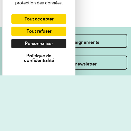
protection des données.
Tout accepter
Tout refuser
Je souhaite des renseignements
Personnaliser
Politique de
confidentialité
Inscrivez-vous à la newsletter
Règlement de visite
Politique de
confidentialité
Contact
Accessibilité : non
Plan du site