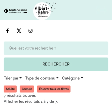
Cookies et traceurs utilisés sur ce site
Aller
Aller
au
à
contenu
la
recherche
RECHERCHER
Trier par
Type de contenu
Catégorie
Adulte
Lecture
Enlever tous les filtres
7 résultats trouvés
Afficher les résultats 1 à 7 de 7.