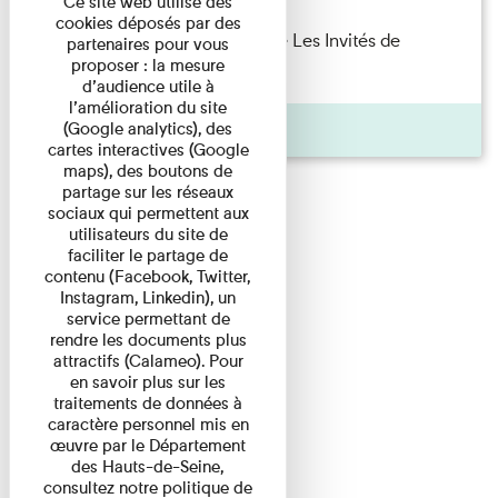
Ce site web utilise des
cookies déposés par des
Marie Cosnay — Toi et ton frère Les Invités de
partenaires pour vous
proposer : la mesure
l'Imprimerie n°10 À ...
d’audience utile à
l’amélioration du site
Pages
(Google analytics), des
cartes interactives (Google
maps), des boutons de
partage sur les réseaux
sociaux qui permettent aux
utilisateurs du site de
faciliter le partage de
contenu (Facebook, Twitter,
Instagram, Linkedin), un
service permettant de
rendre les documents plus
attractifs (Calameo). Pour
en savoir plus sur les
traitements de données à
caractère personnel mis en
œuvre par le Département
des Hauts-de-Seine,
consultez notre politique de