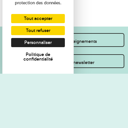
protection des données.
Tout accepter
Tout refuser
Je souhaite des renseignements
Personnaliser
Politique de
confidentialité
Inscrivez-vous à la newsletter
Règlement de visite
Politique de
confidentialité
Contact
Accessibilité : non
Plan du site