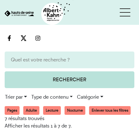
Cookies et traceurs utilisés sur ce site
Aller
Aller
au
à
contenu
la
recherche
RECHERCHER
Trier par
Type de contenu
Catégorie
Pages
Adulte
Lecture
Nocturne
Enlever tous les filtres
7 résultats trouvés
Afficher les résultats 1 à 7 de 7.