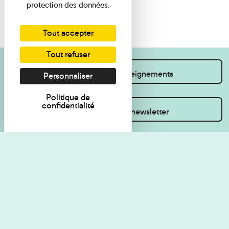
protection des données.
Tout accepter
Tout refuser
Je souhaite des renseignements
Personnaliser
Politique de
confidentialité
Inscrivez-vous à la newsletter
Règlement de visite
Politique de
confidentialité
Contact
Accessibilité : non
Plan du site