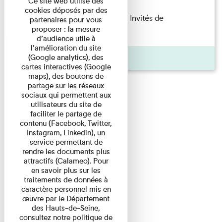
Ce site web utilise des
cookies déposés par des
Fanny Taillandier – Foudres Les Invités de
partenaires pour vous
proposer : la mesure
l’Imprimerie n°6 Lecture ...
d’audience utile à
l’amélioration du site
Pages
(Google analytics), des
cartes interactives (Google
maps), des boutons de
partage sur les réseaux
sociaux qui permettent aux
utilisateurs du site de
faciliter le partage de
contenu (Facebook, Twitter,
Instagram, Linkedin), un
service permettant de
rendre les documents plus
attractifs (Calameo). Pour
en savoir plus sur les
traitements de données à
caractère personnel mis en
œuvre par le Département
des Hauts-de-Seine,
consultez notre politique de