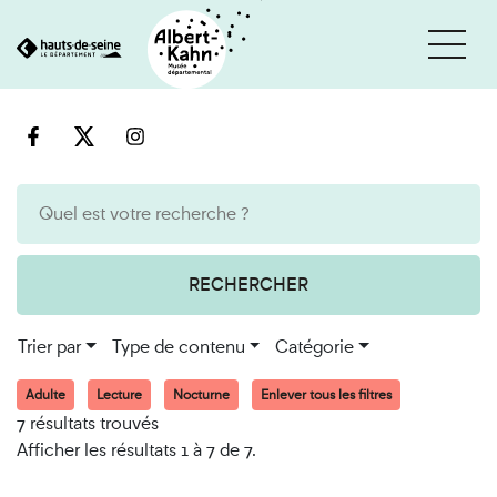
Cookies et traceurs utilisés sur ce site
Aller
Aller
au
à
contenu
la
recherche
RECHERCHER
Trier par
Type de contenu
Catégorie
Adulte
Lecture
Nocturne
Enlever tous les filtres
7 résultats trouvés
Afficher les résultats 1 à 7 de 7.