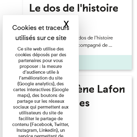
Le dos de l'histoire
X
Masquer le band
Lecture
Philippe Artières — Le dos de l’histoire
Lecture par l’auteur accompagné de ...
Ce site web utilise des
cookies déposés par des
partenaires pour vous
Pages
proposer : la mesure
d’audience utile à
l’amélioration du site
(Google analytics), des
Marie-Hélène Lafon
cartes interactives (Google
maps), des boutons de
- Où sont les
partage sur les réseaux
sociaux qui permettent aux
hommes ?
utilisateurs du site de
faciliter le partage de
contenu (Facebook, Twitter,
Instagram, Linkedin), un
Lecture
service permettant de