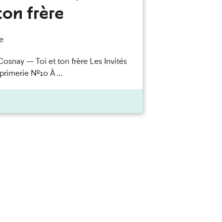
ton frère
e
Cosnay — Toi et ton frère Les Invités
primerie n°10 À ...