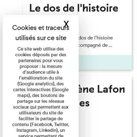
Le dos de l'histoire
X
Masquer le band
Lecture
Philippe Artières — Le dos de l’histoire
Lecture par l’auteur accompagné de ...
Ce site web utilise des
cookies déposés par des
partenaires pour vous
Pages
proposer : la mesure
d’audience utile à
l’amélioration du site
(Google analytics), des
Marie-Hélène Lafon
cartes interactives (Google
maps), des boutons de
- Où sont les
partage sur les réseaux
sociaux qui permettent aux
hommes ?
utilisateurs du site de
faciliter le partage de
contenu (Facebook, Twitter,
Instagram, Linkedin), un
Lecture
service permettant de