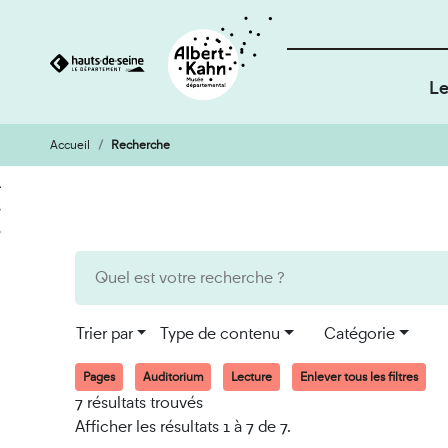
Le
Accueil
Recherche
Cookies et traceurs utilisés sur ce site
Aller
Aller
au
à
contenu
la
recherche
Trier par
Type de contenu
Catégorie
Pages
Auditorium
Lecture
Enlever tous les filtres
7 résultats trouvés
Afficher les résultats 1 à 7 de 7.