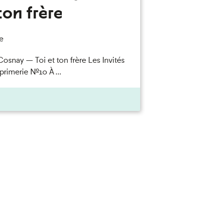
ton frère
e
Cosnay — Toi et ton frère Les Invités
primerie n°10 À ...