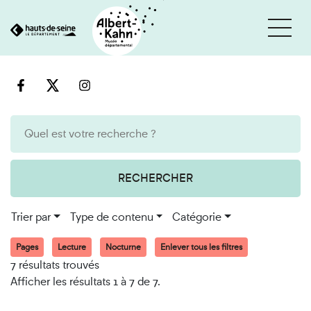
Cookies et traceurs utilisés sur ce site
Aller
Aller
au
à
contenu
la
recherche
RECHERCHER
Trier par
Type de contenu
Catégorie
Pages
Lecture
Nocturne
Enlever tous les filtres
7 résultats trouvés
Afficher les résultats 1 à 7 de 7.