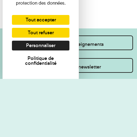
protection des données.
Tout accepter
Tout refuser
Je souhaite des renseignements
Personnaliser
Politique de
confidentialité
Inscrivez-vous à la newsletter
Règlement de visite
Politique de
confidentialité
Contact
Accessibilité : non
Plan du site