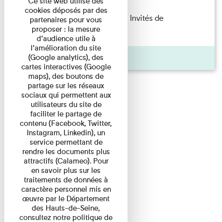
Ce site web utilise des
cookies déposés par des
Fanny Taillandier – Foudres Les Invités de
partenaires pour vous
proposer : la mesure
l’Imprimerie n°6 Lecture ...
d’audience utile à
l’amélioration du site
Pages
(Google analytics), des
cartes interactives (Google
maps), des boutons de
partage sur les réseaux
sociaux qui permettent aux
utilisateurs du site de
faciliter le partage de
contenu (Facebook, Twitter,
Instagram, Linkedin), un
service permettant de
rendre les documents plus
attractifs (Calameo). Pour
en savoir plus sur les
traitements de données à
caractère personnel mis en
œuvre par le Département
des Hauts-de-Seine,
consultez notre politique de