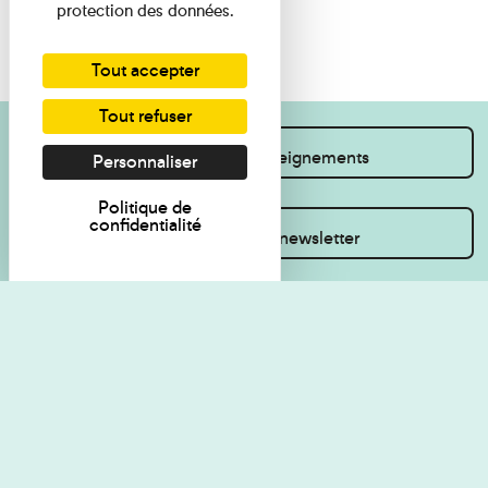
protection des données.
Tout accepter
Tout refuser
Je souhaite des renseignements
Personnaliser
Politique de
confidentialité
Inscrivez-vous à la newsletter
Règlement de visite
Politique de
confidentialité
Contact
Accessibilité : non
Plan du site