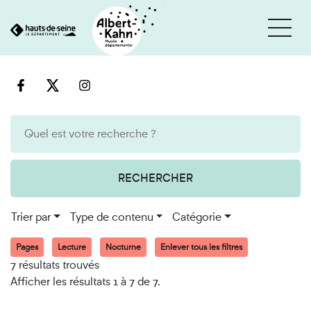
Cookies et traceurs utilisés sur ce site
Aller
Aller
au
à
contenu
la
recherche
RECHERCHER
Trier par
Type de contenu
Catégorie
Pages
Lecture
Nocturne
Enlever tous les filtres
7 résultats trouvés
Afficher les résultats 1 à 7 de 7.