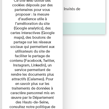
Ce site web utilise des
cookies déposés par des
Fanny Taillandier – Foudres Les Invités de
partenaires pour vous
proposer : la mesure
l’Imprimerie n°6 Lecture ...
d’audience utile à
l’amélioration du site
Pages
(Google analytics), des
cartes interactives (Google
maps), des boutons de
partage sur les réseaux
sociaux qui permettent aux
utilisateurs du site de
faciliter le partage de
contenu (Facebook, Twitter,
Instagram, Linkedin), un
service permettant de
rendre les documents plus
attractifs (Calameo). Pour
en savoir plus sur les
traitements de données à
caractère personnel mis en
œuvre par le Département
des Hauts-de-Seine,
consultez notre politique de