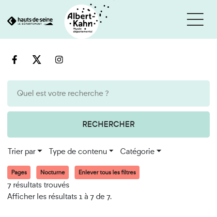
Cookies et traceurs utilisés sur ce site
Aller
Aller
au
à
contenu
la
recherche
RECHERCHER
Trier par
Type de contenu
Catégorie
Pages
Nocturne
Enlever tous les filtres
7 résultats trouvés
Afficher les résultats 1 à 7 de 7.