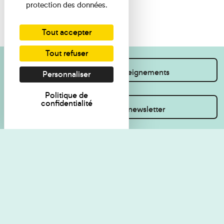
protection des données.
Tout accepter
Tout refuser
Je souhaite des renseignements
Personnaliser
Politique de
confidentialité
Inscrivez-vous à la newsletter
Règlement de visite
Politique de
confidentialité
Contact
Accessibilité : non
Plan du site