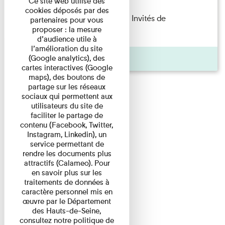
Ce site web utilise des
cookies déposés par des
Fanny Taillandier – Foudres Les Invités de
partenaires pour vous
proposer : la mesure
l’Imprimerie n°6 Lecture ...
d’audience utile à
l’amélioration du site
Pages
(Google analytics), des
cartes interactives (Google
maps), des boutons de
partage sur les réseaux
sociaux qui permettent aux
utilisateurs du site de
faciliter le partage de
contenu (Facebook, Twitter,
Instagram, Linkedin), un
service permettant de
rendre les documents plus
attractifs (Calameo). Pour
en savoir plus sur les
traitements de données à
caractère personnel mis en
œuvre par le Département
des Hauts-de-Seine,
consultez notre politique de