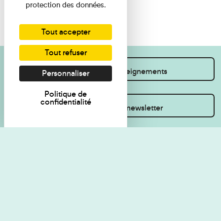
protection des données.
Tout accepter
Tout refuser
Je souhaite des renseignements
Personnaliser
Politique de
confidentialité
Inscrivez-vous à la newsletter
Règlement de visite
Politique de
confidentialité
Contact
Accessibilité : non
Plan du site