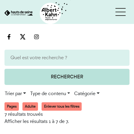
Cookies et traceurs utilisés sur ce site
Aller
Aller
au
à
contenu
la
recherche
RECHERCHER
Trier par
Type de contenu
Catégorie
Pages
Adulte
Enlever tous les filtres
7 résultats trouvés
Afficher les résultats 1 à 7 de 7.