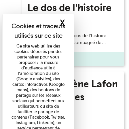
Le dos de l'histoire
X
Masquer le band
Lecture
Philippe Artières — Le dos de l’histoire
Lecture par l’auteur accompagné de ...
Ce site web utilise des
cookies déposés par des
partenaires pour vous
Pages
proposer : la mesure
d’audience utile à
l’amélioration du site
(Google analytics), des
Marie-Hélène Lafon
cartes interactives (Google
maps), des boutons de
- Où sont les
partage sur les réseaux
sociaux qui permettent aux
hommes ?
utilisateurs du site de
faciliter le partage de
contenu (Facebook, Twitter,
Instagram, Linkedin), un
Lecture
service permettant de