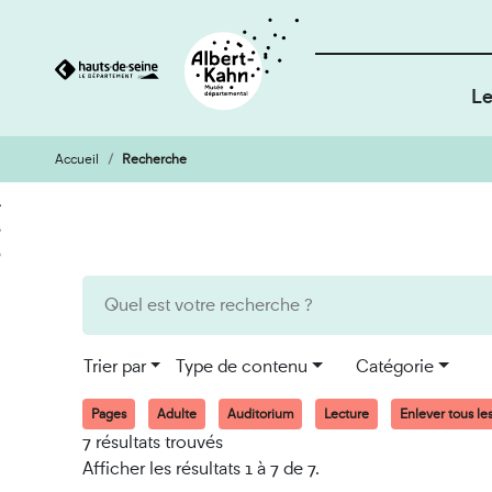
Le
Accueil
Recherche
Cookies et traceurs utilisés sur ce site
Aller
Aller
au
à
contenu
la
recherche
Trier par
Type de contenu
Catégorie
Pages
Adulte
Auditorium
Lecture
Enlever tous les 
7 résultats trouvés
Afficher les résultats 1 à 7 de 7.