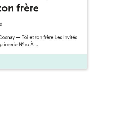
ton frère
e
Cosnay — Toi et ton frère Les Invités
primerie n°10 À ...