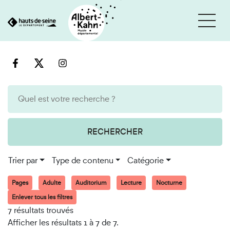
Cookies et traceurs utilisés sur ce site
Aller
Aller
au
à
contenu
la
recherche
RECHERCHER
Trier par
Type de contenu
Catégorie
Pages
Adulte
Auditorium
Lecture
Nocturne
Enlever tous les filtres
7 résultats trouvés
Afficher les résultats 1 à 7 de 7.