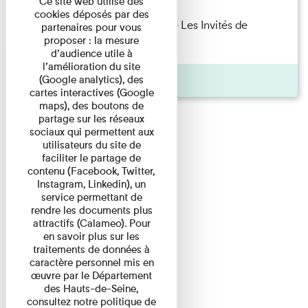
Ce site web utilise des
cookies déposés par des
Marie Cosnay — Toi et ton frère Les Invités de
partenaires pour vous
proposer : la mesure
l'Imprimerie n°10 À ...
d’audience utile à
l’amélioration du site
Pages
(Google analytics), des
cartes interactives (Google
maps), des boutons de
partage sur les réseaux
sociaux qui permettent aux
utilisateurs du site de
faciliter le partage de
contenu (Facebook, Twitter,
Instagram, Linkedin), un
service permettant de
rendre les documents plus
attractifs (Calameo). Pour
en savoir plus sur les
traitements de données à
caractère personnel mis en
œuvre par le Département
des Hauts-de-Seine,
consultez notre politique de