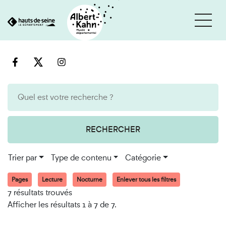
Cookies et traceurs utilisés sur ce site
Aller
Aller
au
à
contenu
la
recherche
RECHERCHER
Trier par
Type de contenu
Catégorie
Pages
Lecture
Nocturne
Enlever tous les filtres
7 résultats trouvés
Afficher les résultats 1 à 7 de 7.