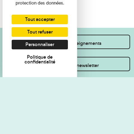
protection des données.
Tout accepter
Tout refuser
Je souhaite des renseignements
Personnaliser
Politique de
confidentialité
Inscrivez-vous à la newsletter
Règlement de visite
Politique de
confidentialité
Contact
Accessibilité : non
Plan du site