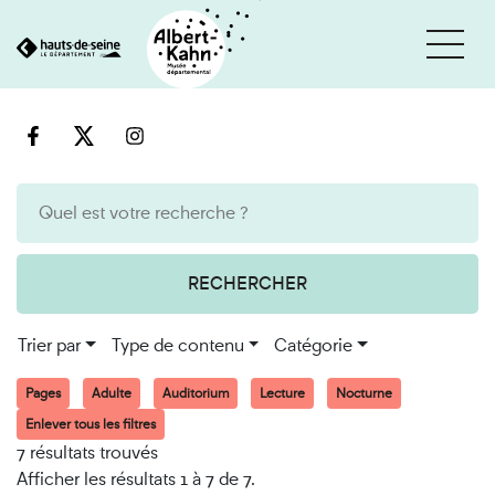
Cookies et traceurs utilisés sur ce site
Aller
Aller
au
à
contenu
la
recherche
RECHERCHER
Trier par
Type de contenu
Catégorie
Pages
Adulte
Auditorium
Lecture
Nocturne
Enlever tous les filtres
7 résultats trouvés
Afficher les résultats 1 à 7 de 7.