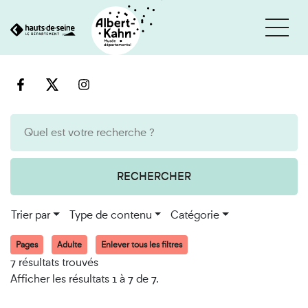
Cookies et traceurs utilisés sur ce site
Aller
Aller
au
à
contenu
la
recherche
RECHERCHER
Trier par
Type de contenu
Catégorie
Pages
Adulte
Enlever tous les filtres
7 résultats trouvés
Afficher les résultats 1 à 7 de 7.