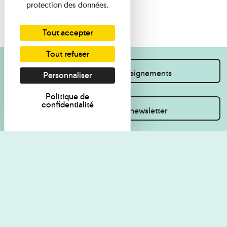
protection des données.
Tout accepter
Tout refuser
Je souhaite des renseignements
Personnaliser
Politique de
confidentialité
Inscrivez-vous à la newsletter
Règlement de visite
Politique de
confidentialité
Contact
Accessibilité : non
Plan du site