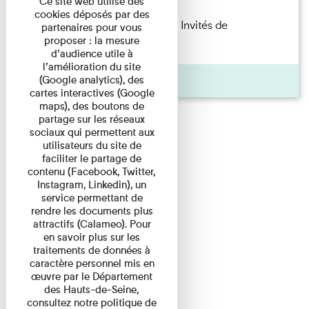
Ce site web utilise des
cookies déposés par des
Fanny Taillandier – Foudres Les Invités de
partenaires pour vous
proposer : la mesure
l’Imprimerie n°6 Lecture ...
d’audience utile à
l’amélioration du site
Pages
(Google analytics), des
cartes interactives (Google
maps), des boutons de
partage sur les réseaux
sociaux qui permettent aux
utilisateurs du site de
faciliter le partage de
contenu (Facebook, Twitter,
Instagram, Linkedin), un
service permettant de
rendre les documents plus
attractifs (Calameo). Pour
en savoir plus sur les
traitements de données à
caractère personnel mis en
œuvre par le Département
des Hauts-de-Seine,
consultez notre politique de