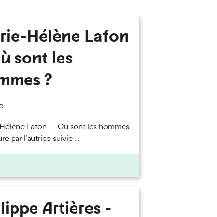
rie-Hélène Lafon
ù sont les
mmes ?
e
-Hélène Lafon — Où sont les hommes
re par l’autrice suivie ...
lippe Artières -