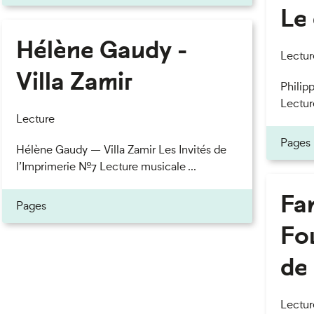
Le 
Hélène Gaudy -
eau des cookies
Lectur
Villa Zamir
Philipp
Lectur
Lecture
Pages
Hélène Gaudy — Villa Zamir Les Invités de
l’Imprimerie n°7 Lecture musicale ...
Fan
Pages
Fou
de 
Lectur