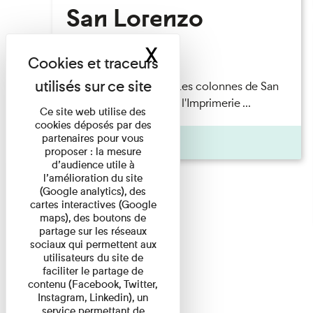
San Lorenzo
X
Masquer le band
Lecture
Patrick Boucheron — Les colonnes de San
Lorenzo Les Invités de l'Imprimerie ...
Ce site web utilise des
cookies déposés par des
partenaires pour vous
Pages
proposer : la mesure
d’audience utile à
l’amélioration du site
(Google analytics), des
cartes interactives (Google
maps), des boutons de
partage sur les réseaux
sociaux qui permettent aux
utilisateurs du site de
faciliter le partage de
contenu (Facebook, Twitter,
Instagram, Linkedin), un
service permettant de