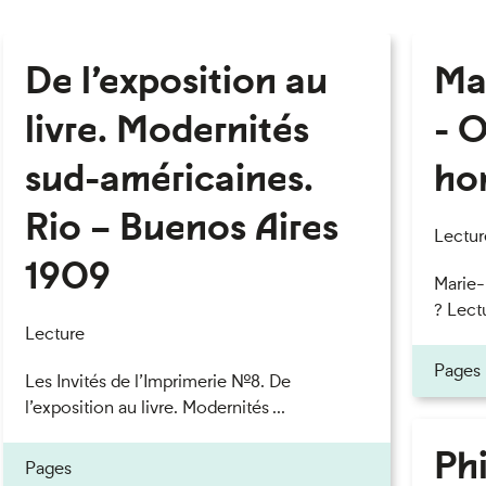
De l’exposition au
Ma
livre. Modernités
- O
sud-américaines.
ho
Rio – Buenos Aires
Lectur
1909
Marie
? Lectu
Lecture
Pages
Les Invités de l’Imprimerie n°8. De
l’exposition au livre. Modernités ...
Phi
Pages