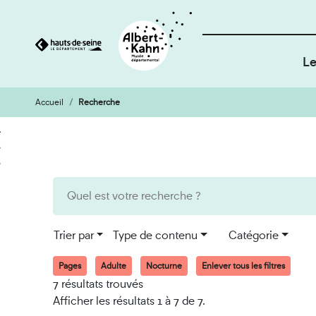
Le
Accueil
Recherche
Cookies et traceurs utilisés sur ce site
Aller
Aller
au
à
contenu
la
recherche
Trier par
Type de contenu
Catégorie
Pages
Adulte
Nocturne
Enlever tous les filtres
7 résultats trouvés
Afficher les résultats 1 à 7 de 7.