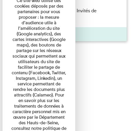
Ce site web utilise des
cookies déposés par des
Fanny Taillandier – Foudres Les Invités de
partenaires pour vous
proposer : la mesure
l’Imprimerie n°6 Lecture ...
d’audience utile à
l’amélioration du site
Pages
(Google analytics), des
cartes interactives (Google
maps), des boutons de
partage sur les réseaux
sociaux qui permettent aux
utilisateurs du site de
faciliter le partage de
contenu (Facebook, Twitter,
Instagram, Linkedin), un
service permettant de
rendre les documents plus
attractifs (Calameo). Pour
en savoir plus sur les
traitements de données à
caractère personnel mis en
œuvre par le Département
des Hauts-de-Seine,
consultez notre politique de