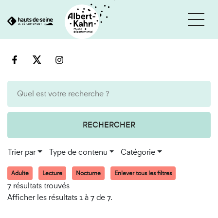
Cookies et traceurs utilisés sur ce site
Aller
Aller
au
à
contenu
la
recherche
RECHERCHER
Trier par
Type de contenu
Catégorie
Adulte
Lecture
Nocturne
Enlever tous les filtres
7 résultats trouvés
Afficher les résultats 1 à 7 de 7.