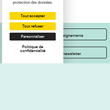
protection des données.
Tout accepter
Tout refuser
Je souhaite des renseignements
Personnaliser
Politique de
confidentialité
Inscrivez-vous à la newsletter
Règlement de visite
Politique de
confidentialité
Contact
Accessibilité : non
Plan du site