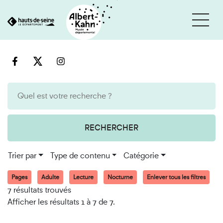
Cookies et traceurs utilisés sur ce site
Aller
Aller
au
à
contenu
la
recherche
RECHERCHER
Trier par
Type de contenu
Catégorie
Pages
Adulte
Lecture
Nocturne
Enlever tous les filtres
7 résultats trouvés
Afficher les résultats 1 à 7 de 7.