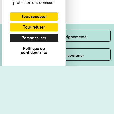
protection des données.
Tout accepter
Tout refuser
Je souhaite des renseignements
Personnaliser
Politique de
confidentialité
Inscrivez-vous à la newsletter
Règlement de visite
Politique de
confidentialité
Contact
Accessibilité : non
Plan du site