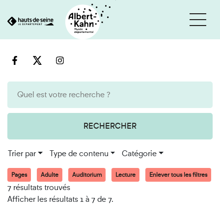
Cookies et traceurs utilisés sur ce site
Aller
Aller
au
à
contenu
la
recherche
RECHERCHER
Trier par
Type de contenu
Catégorie
Pages
Adulte
Auditorium
Lecture
Enlever tous les filtres
7 résultats trouvés
Afficher les résultats 1 à 7 de 7.