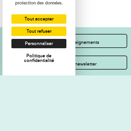
protection des données.
Tout accepter
Tout refuser
Je souhaite des renseignements
Personnaliser
Politique de
confidentialité
Inscrivez-vous à la newsletter
Règlement de visite
Politique de
confidentialité
Contact
Accessibilité : non
Plan du site