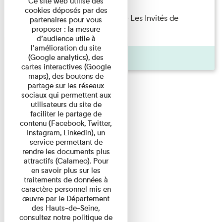
Ce site web utilise des
cookies déposés par des
Marie Cosnay — Toi et ton frère Les Invités de
partenaires pour vous
proposer : la mesure
l'Imprimerie n°10 À ...
d’audience utile à
l’amélioration du site
Pages
(Google analytics), des
cartes interactives (Google
maps), des boutons de
partage sur les réseaux
sociaux qui permettent aux
utilisateurs du site de
faciliter le partage de
contenu (Facebook, Twitter,
Instagram, Linkedin), un
service permettant de
rendre les documents plus
attractifs (Calameo). Pour
en savoir plus sur les
traitements de données à
caractère personnel mis en
œuvre par le Département
des Hauts-de-Seine,
consultez notre politique de