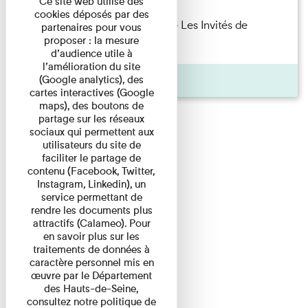
Ce site web utilise des
cookies déposés par des
Marie Cosnay — Toi et ton frère Les Invités de
partenaires pour vous
proposer : la mesure
l'Imprimerie n°10 À ...
d’audience utile à
l’amélioration du site
Pages
(Google analytics), des
cartes interactives (Google
maps), des boutons de
partage sur les réseaux
sociaux qui permettent aux
utilisateurs du site de
faciliter le partage de
contenu (Facebook, Twitter,
Instagram, Linkedin), un
service permettant de
rendre les documents plus
attractifs (Calameo). Pour
en savoir plus sur les
traitements de données à
caractère personnel mis en
œuvre par le Département
des Hauts-de-Seine,
consultez notre politique de