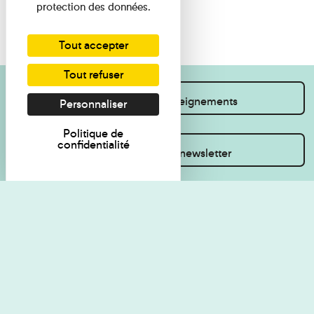
protection des données.
Tout accepter
Tout refuser
Je souhaite des renseignements
Personnaliser
Politique de
confidentialité
Inscrivez-vous à la newsletter
Règlement de visite
Politique de
confidentialité
Contact
Accessibilité : non
Plan du site