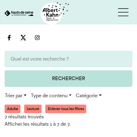
Cookies et traceurs utilisés sur ce site
Aller
Aller
au
à
contenu
la
recherche
RECHERCHER
Trier par
Type de contenu
Catégorie
Adulte
Lecture
Enlever tous les filtres
7 résultats trouvés
Afficher les résultats 1 à 7 de 7.