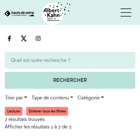
Cookies et traceurs utilisés sur ce site
Aller
Aller
au
à
contenu
la
recherche
RECHERCHER
Trier par
Type de contenu
Catégorie
Lecture
Enlever tous les filtres
7 résultats trouvés
Afficher les résultats 1 à 7 de 7.