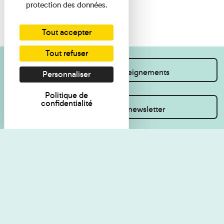
protection des données.
Tout accepter
Tout refuser
Je souhaite des renseignements
Personnaliser
Politique de
confidentialité
Inscrivez-vous à la newsletter
Règlement de visite
Politique de
confidentialité
Contact
Accessibilité : non
Plan du site