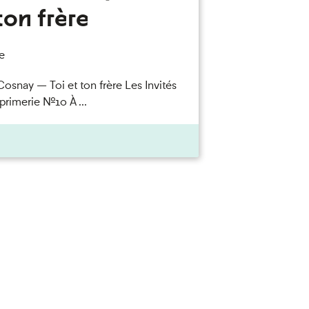
ton frère
e
Cosnay — Toi et ton frère Les Invités
primerie n°10 À ...