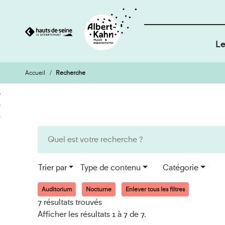
Le
Accueil
Recherche
Cookies et traceurs utilisés sur ce site
Aller
Aller
au
à
contenu
la
recherche
Trier par
Type de contenu
Catégorie
Auditorium
Nocturne
Enlever tous les filtres
7 résultats trouvés
Afficher les résultats 1 à 7 de 7.