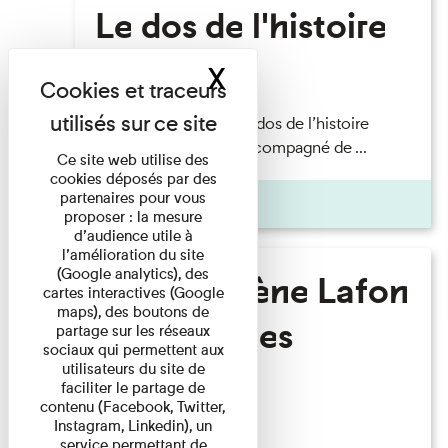
Le dos de l'histoire
X
Masquer le band
Lecture
Philippe Artières — Le dos de l’histoire
Lecture par l’auteur accompagné de ...
Ce site web utilise des
cookies déposés par des
partenaires pour vous
Pages
proposer : la mesure
d’audience utile à
l’amélioration du site
(Google analytics), des
Marie-Hélène Lafon
cartes interactives (Google
maps), des boutons de
- Où sont les
partage sur les réseaux
sociaux qui permettent aux
hommes ?
utilisateurs du site de
faciliter le partage de
contenu (Facebook, Twitter,
Instagram, Linkedin), un
Lecture
service permettant de