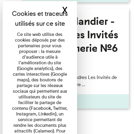
X
Masquer le band
Fanny Taillandier -
Foudres Les Invités
Ce site web utilise des
cookies déposés par des
de l’Imprimerie n°6
partenaires pour vous
proposer : la mesure
d’audience utile à
l’amélioration du site
Lecture
(Google analytics), des
cartes interactives (Google
Fanny Taillandier – Foudres Les Invités de
maps), des boutons de
l’Imprimerie n°6 Lecture ...
partage sur les réseaux
sociaux qui permettent aux
utilisateurs du site de
Pages
faciliter le partage de
contenu (Facebook, Twitter,
Instagram, Linkedin), un
service permettant de
rendre les documents plus
attractifs (Calameo). Pour