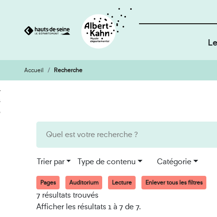
Le
Accueil
Recherche
Cookies et traceurs utilisés sur ce site
Aller
Aller
au
à
contenu
la
recherche
Trier par
Type de contenu
Catégorie
Pages
Auditorium
Lecture
Enlever tous les filtres
7 résultats trouvés
Afficher les résultats 1 à 7 de 7.