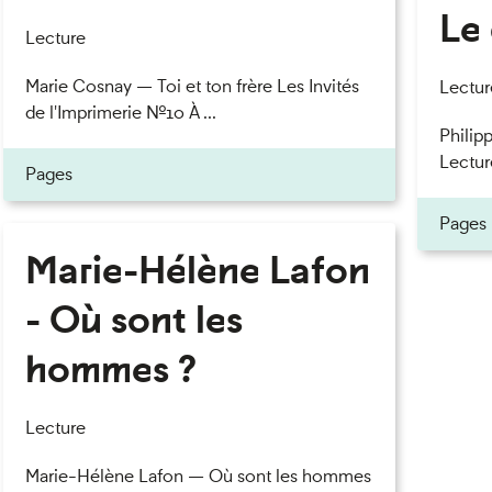
Le 
eau des cookies
Lecture
Marie Cosnay — Toi et ton frère Les Invités
Lectur
de l'Imprimerie n°10 À ...
Philipp
Lectur
Pages
Pages
Marie-Hélène Lafon
- Où sont les
hommes ?
Lecture
Marie-Hélène Lafon — Où sont les hommes