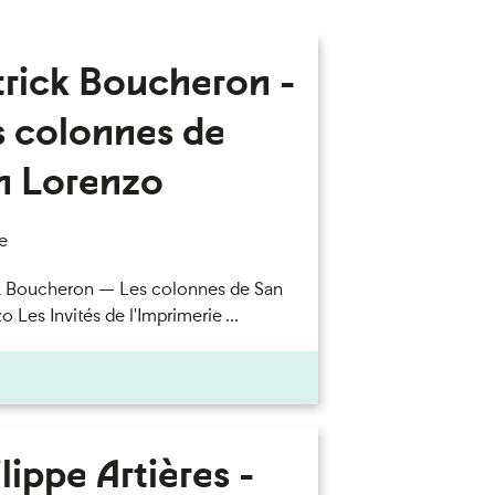
trick Boucheron -
s colonnes de
n Lorenzo
e
k Boucheron — Les colonnes de San
 Les Invités de l'Imprimerie ...
lippe Artières -