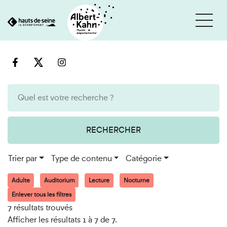
Cookies et traceurs utilisés sur ce site
Aller
Aller
au
à
contenu
la
recherche
RECHERCHER
Trier par
Type de contenu
Catégorie
Adulte
Auditorium
Lecture
Nocturne
Enlever tous les filtres
7 résultats trouvés
Afficher les résultats 1 à 7 de 7.