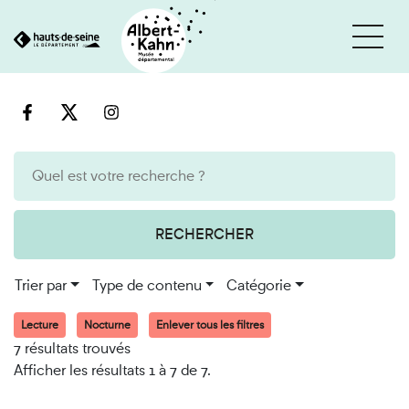
Cookies et traceurs utilisés sur ce site
Aller
Aller
au
à
contenu
la
recherche
RECHERCHER
Trier par
Type de contenu
Catégorie
Lecture
Nocturne
Enlever tous les filtres
7 résultats trouvés
Afficher les résultats 1 à 7 de 7.