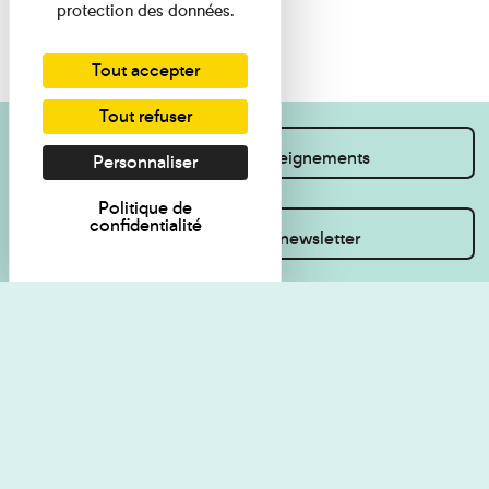
protection des données.
Tout accepter
Tout refuser
Je souhaite des renseignements
Personnaliser
Politique de
confidentialité
Inscrivez-vous à la newsletter
Règlement de visite
Politique de
confidentialité
Contact
Accessibilité : non
Plan du site