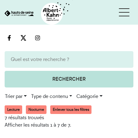
Cookies et traceurs utilisés sur ce site
Aller
Aller
au
à
contenu
la
recherche
RECHERCHER
Trier par
Type de contenu
Catégorie
Lecture
Nocturne
Enlever tous les filtres
7 résultats trouvés
Afficher les résultats 1 à 7 de 7.