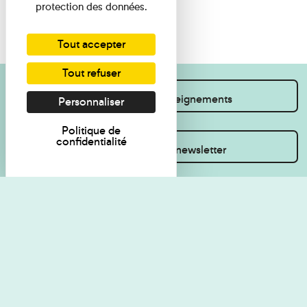
protection des données.
Tout accepter
Tout refuser
Je souhaite des renseignements
Personnaliser
Politique de
confidentialité
Inscrivez-vous à la newsletter
Règlement de visite
Politique de
confidentialité
Contact
Accessibilité : non
Plan du site