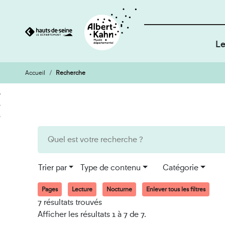
Le
Accueil
Recherche
Cookies et traceurs utilisés sur ce site
Aller
Aller
au
à
contenu
la
recherche
Trier par
Type de contenu
Catégorie
Pages
Lecture
Nocturne
Enlever tous les filtres
7 résultats trouvés
Afficher les résultats 1 à 7 de 7.