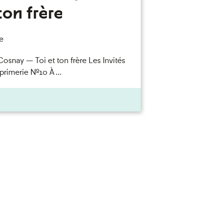
ton frère
e
Cosnay — Toi et ton frère Les Invités
primerie n°10 À ...