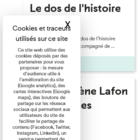
Le dos de l'histoire
X
Masquer le band
Lecture
Philippe Artières — Le dos de l’histoire
Lecture par l’auteur accompagné de ...
Ce site web utilise des
cookies déposés par des
partenaires pour vous
Pages
proposer : la mesure
d’audience utile à
l’amélioration du site
(Google analytics), des
Marie-Hélène Lafon
cartes interactives (Google
maps), des boutons de
- Où sont les
partage sur les réseaux
sociaux qui permettent aux
hommes ?
utilisateurs du site de
faciliter le partage de
contenu (Facebook, Twitter,
Instagram, Linkedin), un
Lecture
service permettant de