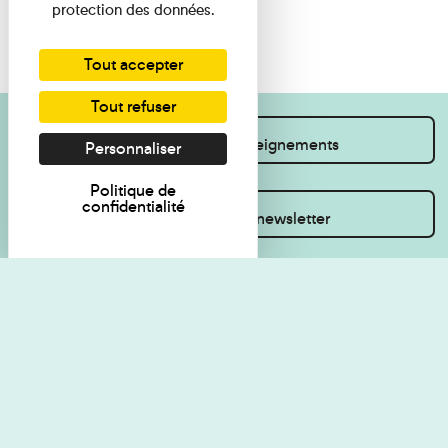
protection des données.
Tout accepter
Tout refuser
Je souhaite des renseignements
Personnaliser
Politique de
confidentialité
Inscrivez-vous à la newsletter
Règlement de visite
Politique de
confidentialité
Contact
Accessibilité : non
Plan du site