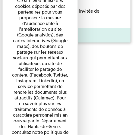
Ce site web utilise des
cookies déposés par des
Fanny Taillandier – Foudres Les Invités de
partenaires pour vous
proposer : la mesure
l’Imprimerie n°6 Lecture ...
d’audience utile à
l’amélioration du site
Pages
(Google analytics), des
cartes interactives (Google
maps), des boutons de
partage sur les réseaux
sociaux qui permettent aux
utilisateurs du site de
faciliter le partage de
contenu (Facebook, Twitter,
Instagram, Linkedin), un
service permettant de
rendre les documents plus
attractifs (Calameo). Pour
en savoir plus sur les
traitements de données à
caractère personnel mis en
œuvre par le Département
des Hauts-de-Seine,
consultez notre politique de