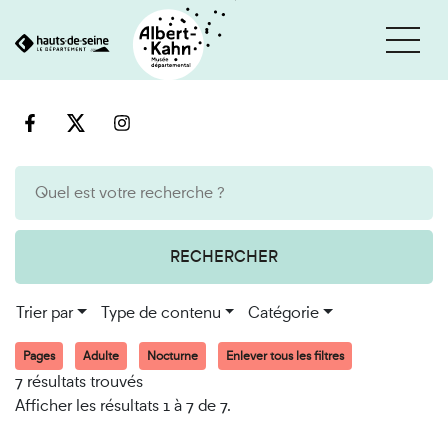
Cookies et traceurs utilisés sur ce site
Aller
Aller
au
à
contenu
la
recherche
RECHERCHER
Trier par
Type de contenu
Catégorie
Pages
Adulte
Nocturne
Enlever tous les filtres
7 résultats trouvés
Afficher les résultats 1 à 7 de 7.