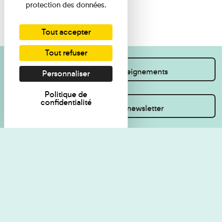
protection des données.
Tout accepter
Tout refuser
Je souhaite des renseignements
Personnaliser
Politique de
confidentialité
Inscrivez-vous à la newsletter
Règlement de visite
Politique de
confidentialité
Contact
Accessibilité : non
Plan du site