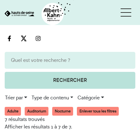
Cookies et traceurs utilisés sur ce site
Aller
Aller
au
à
contenu
la
recherche
RECHERCHER
Trier par
Type de contenu
Catégorie
Adulte
Auditorium
Nocturne
Enlever tous les filtres
7 résultats trouvés
Afficher les résultats 1 à 7 de 7.