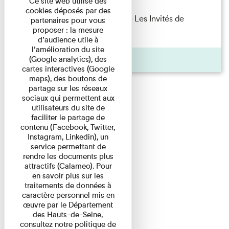
Ce site web utilise des
cookies déposés par des
Marie Cosnay — Toi et ton frère Les Invités de
partenaires pour vous
proposer : la mesure
l'Imprimerie n°10 À ...
d’audience utile à
l’amélioration du site
Pages
(Google analytics), des
cartes interactives (Google
maps), des boutons de
partage sur les réseaux
sociaux qui permettent aux
utilisateurs du site de
faciliter le partage de
contenu (Facebook, Twitter,
Instagram, Linkedin), un
service permettant de
rendre les documents plus
attractifs (Calameo). Pour
en savoir plus sur les
traitements de données à
caractère personnel mis en
œuvre par le Département
des Hauts-de-Seine,
consultez notre politique de