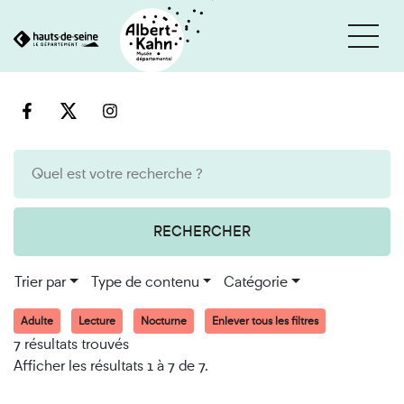
Cookies et traceurs utilisés sur ce site
Aller
Aller
au
à
contenu
la
recherche
RECHERCHER
Trier par
Type de contenu
Catégorie
Adulte
Lecture
Nocturne
Enlever tous les filtres
7 résultats trouvés
Afficher les résultats 1 à 7 de 7.