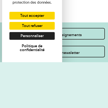
protection des données.
Tout accepter
Tout refuser
Je souhaite des renseignements
Personnaliser
Politique de
confidentialité
Inscrivez-vous à la newsletter
Règlement de visite
Politique de
confidentialité
Contact
Accessibilité : non
Plan du site