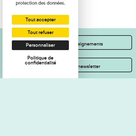
protection des données.
Tout accepter
Tout refuser
Je souhaite des renseignements
Personnaliser
Politique de
confidentialité
Inscrivez-vous à la newsletter
Règlement de visite
Politique de
confidentialité
Contact
Accessibilité : non
Plan du site