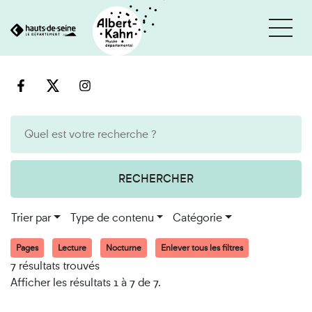
Cookies et traceurs utilisés sur ce site
Aller
Aller
au
à
contenu
la
recherche
RECHERCHER
Trier par
Type de contenu
Catégorie
Pages
Lecture
Nocturne
Enlever tous les filtres
7 résultats trouvés
Afficher les résultats 1 à 7 de 7.