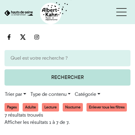
Cookies et traceurs utilisés sur ce site
Aller
Aller
au
à
contenu
la
recherche
RECHERCHER
Trier par
Type de contenu
Catégorie
Pages
Adulte
Lecture
Nocturne
Enlever tous les filtres
7 résultats trouvés
Afficher les résultats 1 à 7 de 7.