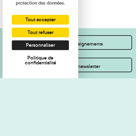
protection des données.
Tout accepter
Tout refuser
Je souhaite des renseignements
Personnaliser
Politique de
confidentialité
Inscrivez-vous à la newsletter
Règlement de visite
Politique de
confidentialité
Contact
Accessibilité : non
Plan du site