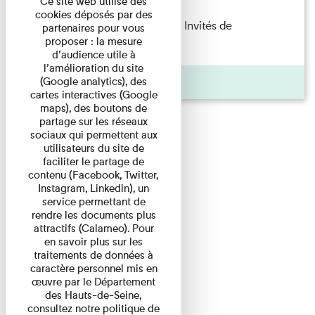
Ce site web utilise des
cookies déposés par des
Fanny Taillandier – Foudres Les Invités de
partenaires pour vous
proposer : la mesure
l’Imprimerie n°6 Lecture ...
d’audience utile à
l’amélioration du site
Pages
(Google analytics), des
cartes interactives (Google
maps), des boutons de
partage sur les réseaux
sociaux qui permettent aux
utilisateurs du site de
faciliter le partage de
contenu (Facebook, Twitter,
Instagram, Linkedin), un
service permettant de
rendre les documents plus
attractifs (Calameo). Pour
en savoir plus sur les
traitements de données à
caractère personnel mis en
œuvre par le Département
des Hauts-de-Seine,
consultez notre politique de