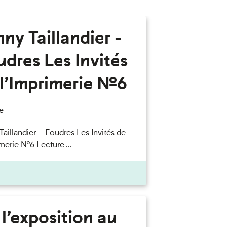
ny Taillandier -
dres Les Invités
l’Imprimerie n°6
e
Taillandier – Foudres Les Invités de
merie n°6 Lecture ...
l’exposition au