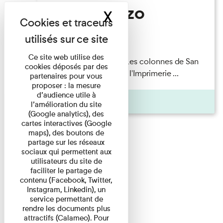
San Lorenzo
X
Masquer le band
Lecture
Ce site web utilise des
Patrick Boucheron — Les colonnes de San
cookies déposés par des
Lorenzo Les Invités de l'Imprimerie ...
partenaires pour vous
proposer : la mesure
d’audience utile à
Pages
l’amélioration du site
(Google analytics), des
cartes interactives (Google
maps), des boutons de
partage sur les réseaux
sociaux qui permettent aux
utilisateurs du site de
faciliter le partage de
contenu (Facebook, Twitter,
Instagram, Linkedin), un
service permettant de
rendre les documents plus
attractifs (Calameo). Pour