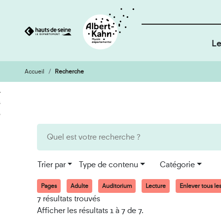
Le
Accueil
Recherche
Cookies et traceurs utilisés sur ce site
Aller
Aller
au
à
contenu
la
recherche
Trier par
Type de contenu
Catégorie
Pages
Adulte
Auditorium
Lecture
Enlever tous les 
7 résultats trouvés
Afficher les résultats 1 à 7 de 7.