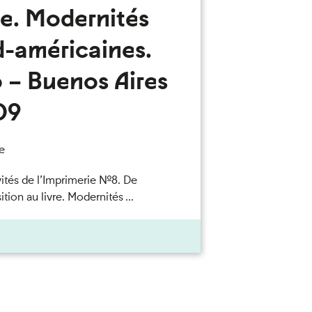
re. Modernités
d-américaines.
 – Buenos Aires
09
e
vités de l’Imprimerie n°8. De
ition au livre. Modernités ...