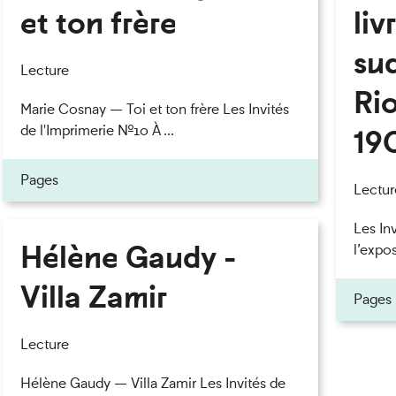
et ton frère
liv
eau des cookies
su
Lecture
Rio
Marie Cosnay — Toi et ton frère Les Invités
de l'Imprimerie n°10 À ...
19
Pages
Lectur
Les In
Hélène Gaudy -
l’expos
Villa Zamir
Pages
Lecture
Hélène Gaudy — Villa Zamir Les Invités de