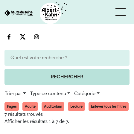
Cookies et traceurs utilisés sur ce site
Aller
Aller
au
à
contenu
la
recherche
RECHERCHER
Trier par
Type de contenu
Catégorie
Pages
Adulte
Auditorium
Lecture
Enlever tous les filtres
7 résultats trouvés
Afficher les résultats 1 à 7 de 7.