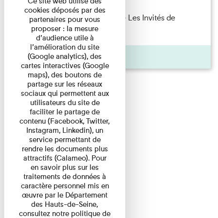
Ce site web utilise des
cookies déposés par des
Marie Cosnay — Toi et ton frère Les Invités de
partenaires pour vous
proposer : la mesure
l'Imprimerie n°10 À ...
d’audience utile à
l’amélioration du site
Pages
(Google analytics), des
cartes interactives (Google
maps), des boutons de
partage sur les réseaux
sociaux qui permettent aux
utilisateurs du site de
faciliter le partage de
contenu (Facebook, Twitter,
Instagram, Linkedin), un
service permettant de
rendre les documents plus
attractifs (Calameo). Pour
en savoir plus sur les
traitements de données à
caractère personnel mis en
œuvre par le Département
des Hauts-de-Seine,
consultez notre politique de