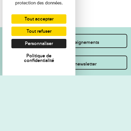
protection des données.
Tout accepter
Tout refuser
Je souhaite des renseignements
Personnaliser
Politique de
confidentialité
Inscrivez-vous à la newsletter
Règlement de visite
Politique de
confidentialité
Contact
Accessibilité : non
Plan du site