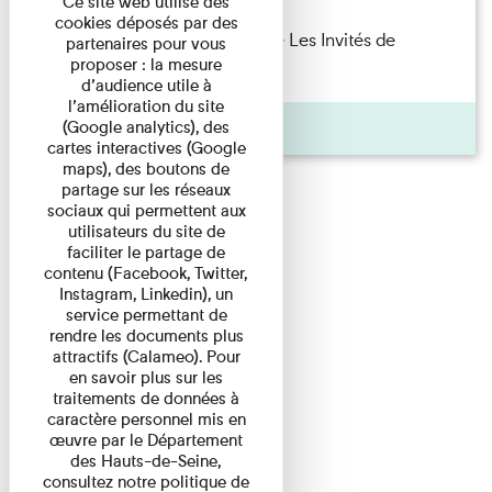
Ce site web utilise des
cookies déposés par des
Marie Cosnay — Toi et ton frère Les Invités de
partenaires pour vous
proposer : la mesure
l'Imprimerie n°10 À ...
d’audience utile à
l’amélioration du site
Pages
(Google analytics), des
cartes interactives (Google
maps), des boutons de
partage sur les réseaux
sociaux qui permettent aux
utilisateurs du site de
faciliter le partage de
contenu (Facebook, Twitter,
Instagram, Linkedin), un
service permettant de
rendre les documents plus
attractifs (Calameo). Pour
en savoir plus sur les
traitements de données à
caractère personnel mis en
œuvre par le Département
des Hauts-de-Seine,
consultez notre politique de