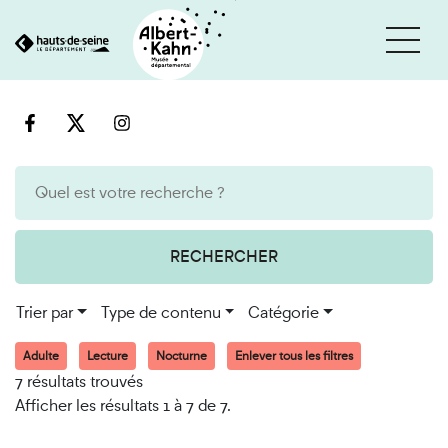
Cookies et traceurs utilisés sur ce site
Aller
Aller
au
à
contenu
la
recherche
RECHERCHER
Trier par
Type de contenu
Catégorie
Adulte
Lecture
Nocturne
Enlever tous les filtres
7 résultats trouvés
Afficher les résultats 1 à 7 de 7.