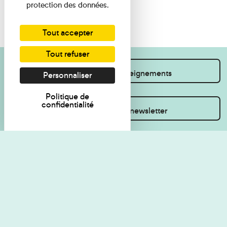
protection des données.
Tout accepter
Tout refuser
Je souhaite des renseignements
Personnaliser
Politique de
confidentialité
Inscrivez-vous à la newsletter
Règlement de visite
Politique de
confidentialité
Contact
Accessibilité : non
Plan du site