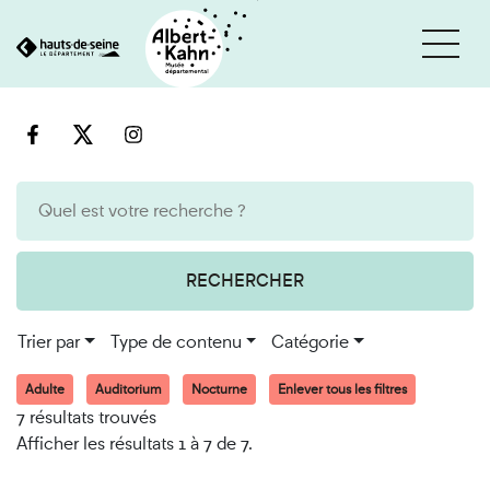
Cookies et traceurs utilisés sur ce site
Aller
Aller
au
à
contenu
la
recherche
RECHERCHER
Trier par
Type de contenu
Catégorie
Adulte
Auditorium
Nocturne
Enlever tous les filtres
7 résultats trouvés
Afficher les résultats 1 à 7 de 7.