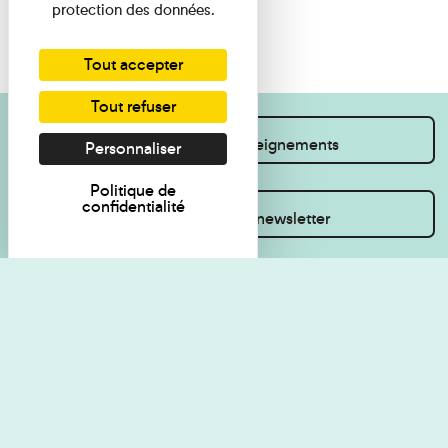
protection des données.
Tout accepter
Tout refuser
Je souhaite des renseignements
Personnaliser
Politique de
confidentialité
Inscrivez-vous à la newsletter
Règlement de visite
Politique de
confidentialité
Contact
Accessibilité : non
Plan du site