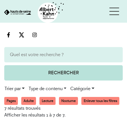
Cookies et traceurs utilisés sur ce site
Aller
Aller
au
à
contenu
la
recherche
RECHERCHER
Trier par
Type de contenu
Catégorie
Pages
Adulte
Lecture
Nocturne
Enlever tous les filtres
7 résultats trouvés
Afficher les résultats 1 à 7 de 7.