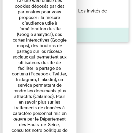
Ce site web utilise des
cookies déposés par des
Marie Cosnay — Toi et ton frère Les Invités de
partenaires pour vous
proposer : la mesure
l'Imprimerie n°10 À ...
d’audience utile à
l’amélioration du site
Pages
(Google analytics), des
cartes interactives (Google
maps), des boutons de
partage sur les réseaux
sociaux qui permettent aux
utilisateurs du site de
faciliter le partage de
contenu (Facebook, Twitter,
Instagram, Linkedin), un
service permettant de
rendre les documents plus
attractifs (Calameo). Pour
en savoir plus sur les
traitements de données à
caractère personnel mis en
œuvre par le Département
des Hauts-de-Seine,
consultez notre politique de