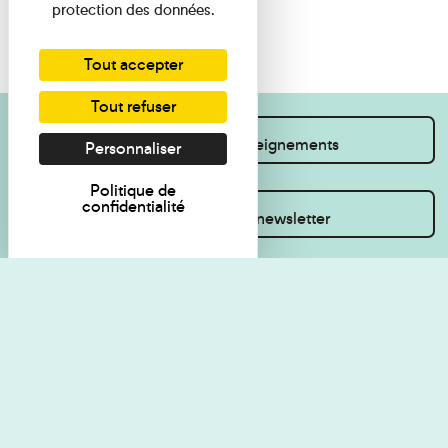
protection des données.
Tout accepter
Tout refuser
Je souhaite des renseignements
Personnaliser
Politique de
confidentialité
Inscrivez-vous à la newsletter
Règlement de visite
Politique de
confidentialité
Contact
Accessibilité : non
Plan du site