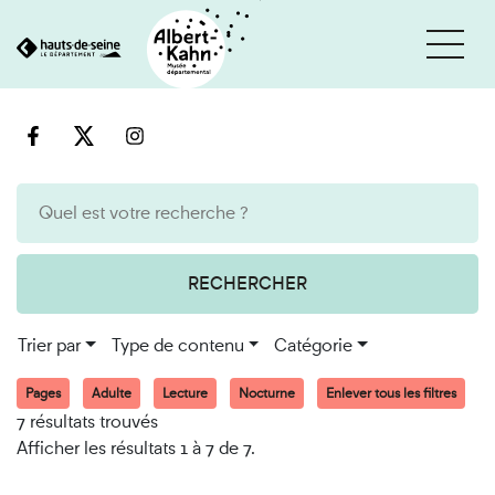
Cookies et traceurs utilisés sur ce site
Aller
Aller
au
à
contenu
la
recherche
RECHERCHER
Trier par
Type de contenu
Catégorie
Pages
Adulte
Lecture
Nocturne
Enlever tous les filtres
7 résultats trouvés
Afficher les résultats 1 à 7 de 7.