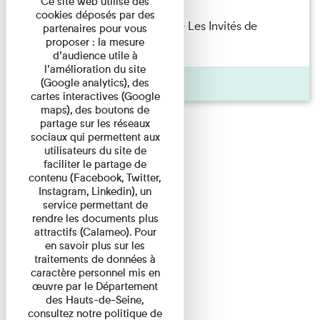
Ce site web utilise des
cookies déposés par des
Marie Cosnay — Toi et ton frère Les Invités de
partenaires pour vous
proposer : la mesure
l'Imprimerie n°10 À ...
d’audience utile à
l’amélioration du site
Pages
(Google analytics), des
cartes interactives (Google
maps), des boutons de
partage sur les réseaux
sociaux qui permettent aux
utilisateurs du site de
faciliter le partage de
contenu (Facebook, Twitter,
Instagram, Linkedin), un
service permettant de
rendre les documents plus
attractifs (Calameo). Pour
en savoir plus sur les
traitements de données à
caractère personnel mis en
œuvre par le Département
des Hauts-de-Seine,
consultez notre politique de