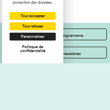
protection des données.
Tout accepter
Tout refuser
Je souhaite des renseignements
Personnaliser
Politique de
confidentialité
Inscrivez-vous à la newsletter
Règlement de visite
Politique de
confidentialité
Contact
Accessibilité : non
Plan du site