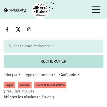
Cookies et traceurs utilisés sur ce site
Aller
Aller
au
à
contenu
la
recherche
RECHERCHER
Trier par
Type de contenu
Catégorie
Pages
Lecture
Enlever tous les filtres
7 résultats trouvés
Afficher les résultats 1 à 7 de 7.