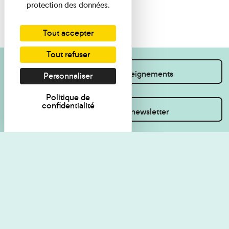
protection des données.
Tout accepter
Tout refuser
Je souhaite des renseignements
Personnaliser
Politique de
confidentialité
Inscrivez-vous à la newsletter
Règlement de visite
Politique de
confidentialité
Contact
Accessibilité : non
Plan du site