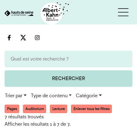
Cookies et traceurs utilisés sur ce site
Aller
Aller
au
à
contenu
la
recherche
RECHERCHER
Trier par
Type de contenu
Catégorie
Pages
Auditorium
Lecture
Enlever tous les filtres
7 résultats trouvés
Afficher les résultats 1 à 7 de 7.