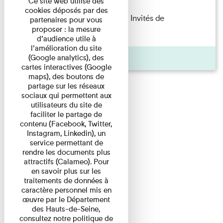
Ce site web utilise des
cookies déposés par des
Fanny Taillandier – Foudres Les Invités de
partenaires pour vous
proposer : la mesure
l’Imprimerie n°6 Lecture ...
d’audience utile à
l’amélioration du site
Pages
(Google analytics), des
cartes interactives (Google
maps), des boutons de
partage sur les réseaux
sociaux qui permettent aux
utilisateurs du site de
faciliter le partage de
contenu (Facebook, Twitter,
Instagram, Linkedin), un
service permettant de
rendre les documents plus
attractifs (Calameo). Pour
en savoir plus sur les
traitements de données à
caractère personnel mis en
œuvre par le Département
des Hauts-de-Seine,
consultez notre politique de