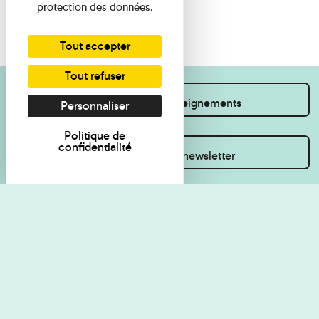
protection des données.
Tout accepter
Tout refuser
Je souhaite des renseignements
Personnaliser
Politique de
confidentialité
Inscrivez-vous à la newsletter
Règlement de visite
Politique de
confidentialité
Contact
Accessibilité : non
Plan du site