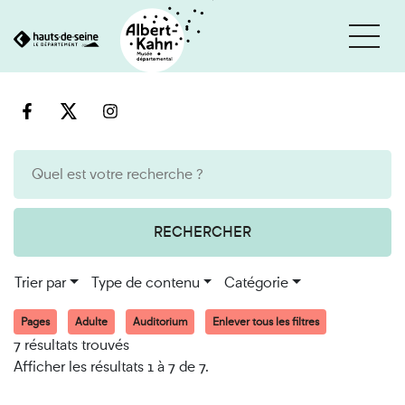
Cookies et traceurs utilisés sur ce site
Aller
Aller
au
à
contenu
la
recherche
RECHERCHER
Trier par
Type de contenu
Catégorie
Pages
Adulte
Auditorium
Enlever tous les filtres
7 résultats trouvés
Afficher les résultats 1 à 7 de 7.