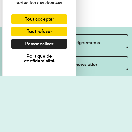
protection des données.
Tout accepter
Tout refuser
Je souhaite des renseignements
Personnaliser
Politique de
confidentialité
Inscrivez-vous à la newsletter
Règlement de visite
Politique de
confidentialité
Contact
Accessibilité : non
Plan du site