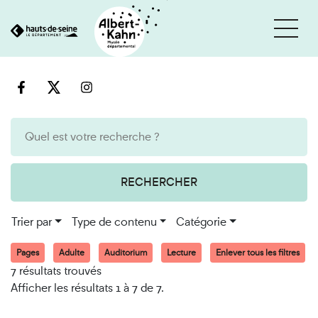
Cookies et traceurs utilisés sur ce site
Aller
Aller
au
à
contenu
la
recherche
RECHERCHER
Trier par
Type de contenu
Catégorie
Pages
Adulte
Auditorium
Lecture
Enlever tous les filtres
7 résultats trouvés
Afficher les résultats 1 à 7 de 7.