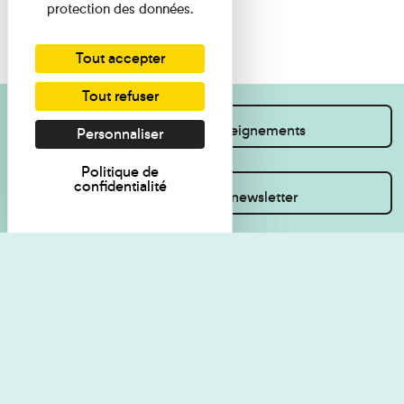
protection des données.
Tout accepter
Tout refuser
Je souhaite des renseignements
Personnaliser
Politique de
confidentialité
Inscrivez-vous à la newsletter
Règlement de visite
Politique de
confidentialité
Contact
Accessibilité : non
Plan du site