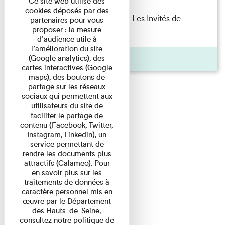
Ce site web utilise des
cookies déposés par des
Marie Cosnay — Toi et ton frère Les Invités de
partenaires pour vous
proposer : la mesure
l'Imprimerie n°10 À ...
d’audience utile à
l’amélioration du site
Pages
(Google analytics), des
cartes interactives (Google
maps), des boutons de
partage sur les réseaux
sociaux qui permettent aux
utilisateurs du site de
faciliter le partage de
contenu (Facebook, Twitter,
Instagram, Linkedin), un
service permettant de
rendre les documents plus
attractifs (Calameo). Pour
en savoir plus sur les
traitements de données à
caractère personnel mis en
œuvre par le Département
des Hauts-de-Seine,
consultez notre politique de