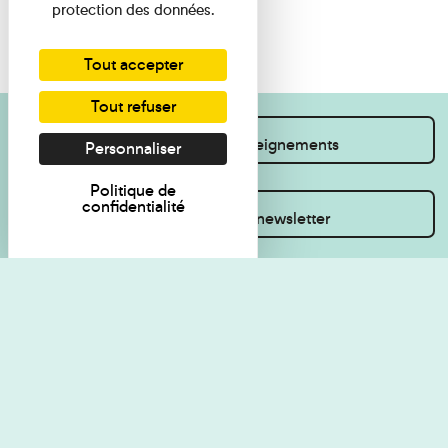
protection des données.
Tout accepter
Tout refuser
Je souhaite des renseignements
Personnaliser
Politique de
confidentialité
Inscrivez-vous à la newsletter
Règlement de visite
Politique de
confidentialité
Contact
Accessibilité : non
Plan du site