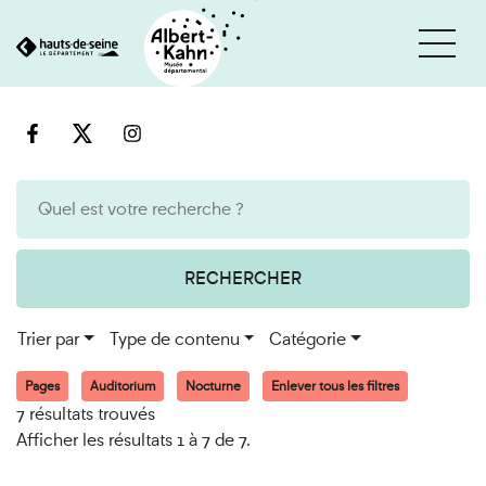
Cookies et traceurs utilisés sur ce site
Aller
Aller
au
à
contenu
la
recherche
RECHERCHER
Trier par
Type de contenu
Catégorie
Pages
Auditorium
Nocturne
Enlever tous les filtres
7 résultats trouvés
Afficher les résultats 1 à 7 de 7.