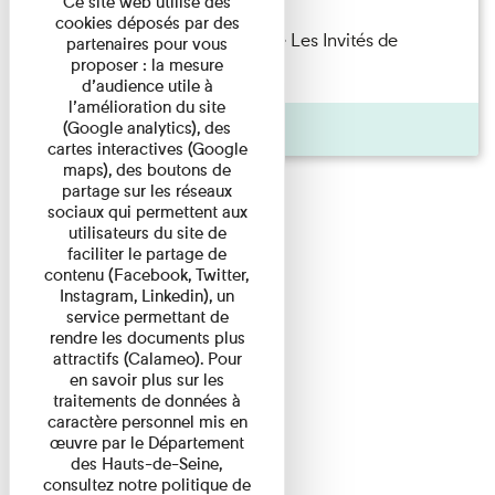
Ce site web utilise des
cookies déposés par des
Marie Cosnay — Toi et ton frère Les Invités de
partenaires pour vous
proposer : la mesure
l'Imprimerie n°10 À ...
d’audience utile à
l’amélioration du site
Pages
(Google analytics), des
cartes interactives (Google
maps), des boutons de
partage sur les réseaux
sociaux qui permettent aux
utilisateurs du site de
faciliter le partage de
contenu (Facebook, Twitter,
Instagram, Linkedin), un
service permettant de
rendre les documents plus
attractifs (Calameo). Pour
en savoir plus sur les
traitements de données à
caractère personnel mis en
œuvre par le Département
des Hauts-de-Seine,
consultez notre politique de