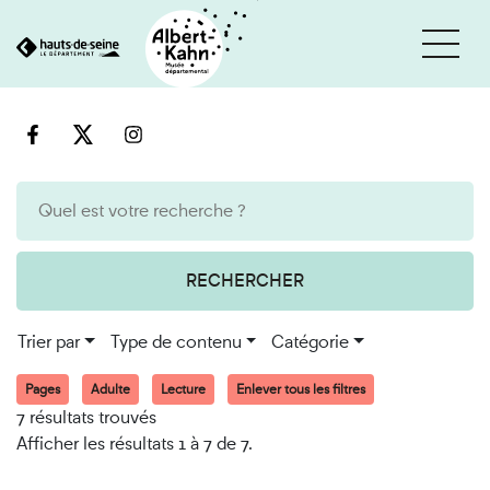
Cookies et traceurs utilisés sur ce site
Aller
Aller
au
à
contenu
la
recherche
RECHERCHER
Trier par
Type de contenu
Catégorie
Pages
Adulte
Lecture
Enlever tous les filtres
7 résultats trouvés
Afficher les résultats 1 à 7 de 7.