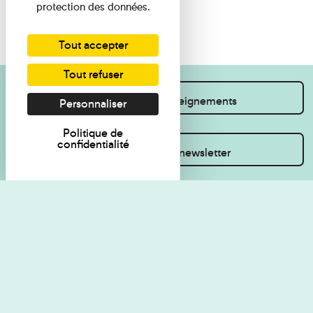
protection des données.
Tout accepter
Tout refuser
Je souhaite des renseignements
Personnaliser
Politique de
confidentialité
Inscrivez-vous à la newsletter
Règlement de visite
Politique de
confidentialité
Contact
Accessibilité : non
Plan du site