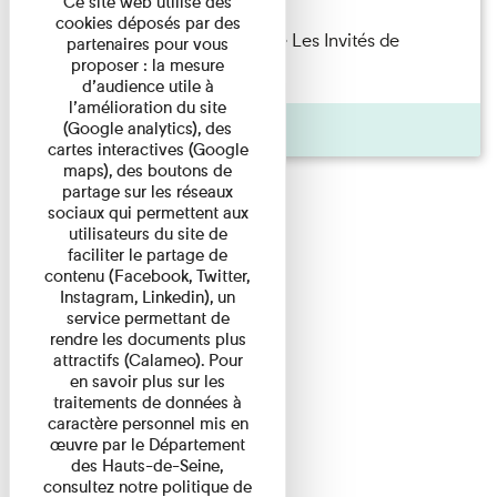
Ce site web utilise des
cookies déposés par des
Marie Cosnay — Toi et ton frère Les Invités de
partenaires pour vous
proposer : la mesure
l'Imprimerie n°10 À ...
d’audience utile à
l’amélioration du site
Pages
(Google analytics), des
cartes interactives (Google
maps), des boutons de
partage sur les réseaux
sociaux qui permettent aux
utilisateurs du site de
faciliter le partage de
contenu (Facebook, Twitter,
Instagram, Linkedin), un
service permettant de
rendre les documents plus
attractifs (Calameo). Pour
en savoir plus sur les
traitements de données à
caractère personnel mis en
œuvre par le Département
des Hauts-de-Seine,
consultez notre politique de