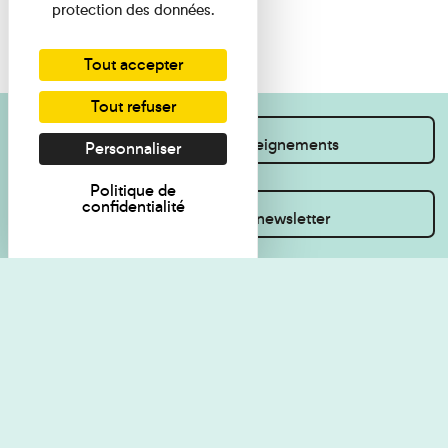
protection des données.
Tout accepter
Tout refuser
Je souhaite des renseignements
Personnaliser
Politique de
confidentialité
Inscrivez-vous à la newsletter
Règlement de visite
Politique de
confidentialité
Contact
Accessibilité : non
Plan du site