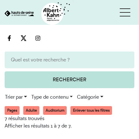
Cookies et traceurs utilisés sur ce site
Aller
Aller
au
à
contenu
la
recherche
RECHERCHER
Trier par
Type de contenu
Catégorie
Pages
Adulte
Auditorium
Enlever tous les filtres
7 résultats trouvés
Afficher les résultats 1 à 7 de 7.