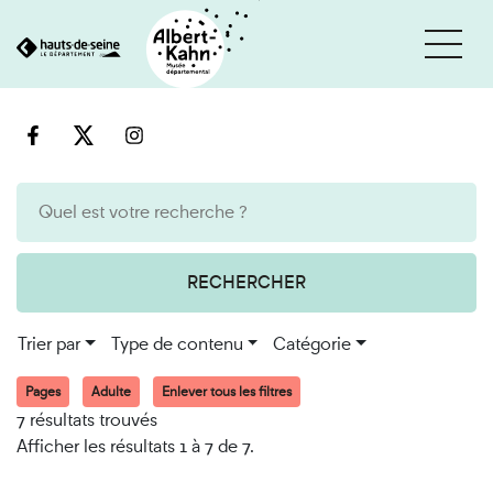
Cookies et traceurs utilisés sur ce site
Aller
Aller
au
à
contenu
la
recherche
RECHERCHER
Trier par
Type de contenu
Catégorie
Pages
Adulte
Enlever tous les filtres
7 résultats trouvés
Afficher les résultats 1 à 7 de 7.