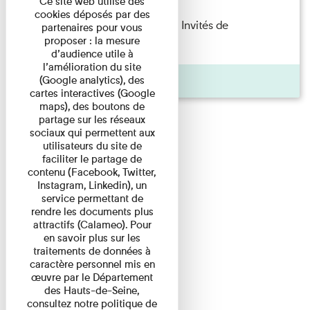
Ce site web utilise des
cookies déposés par des
Fanny Taillandier – Foudres Les Invités de
partenaires pour vous
proposer : la mesure
l’Imprimerie n°6 Lecture ...
d’audience utile à
l’amélioration du site
Pages
(Google analytics), des
cartes interactives (Google
maps), des boutons de
partage sur les réseaux
sociaux qui permettent aux
utilisateurs du site de
faciliter le partage de
contenu (Facebook, Twitter,
Instagram, Linkedin), un
service permettant de
rendre les documents plus
attractifs (Calameo). Pour
en savoir plus sur les
traitements de données à
caractère personnel mis en
œuvre par le Département
des Hauts-de-Seine,
consultez notre politique de