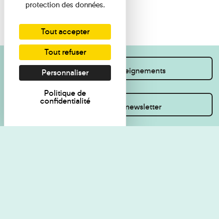
protection des données.
Tout accepter
Tout refuser
Je souhaite des renseignements
Personnaliser
Politique de
confidentialité
Inscrivez-vous à la newsletter
Règlement de visite
Politique de
confidentialité
Contact
Accessibilité : non
Plan du site